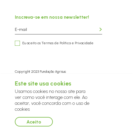
Inscreva-se em nossa newsletter!
Eu aceito os Termos de
Política e Privacidade
Copyright 2023 Fundação Agrisus
Design by Eólica
Desenvolvido por Kodevo
Este site usa cookies
Usamos cookies no nosso site para
ver como você interage com ele. Ao
aceitar, você concorda com o uso de
cookies
Aceito