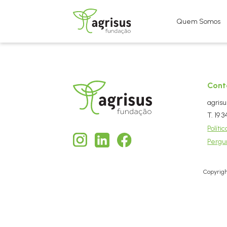
Quem Somos
Cont
agrisu
T. 19 
Políti
Pergu
Copyrigh