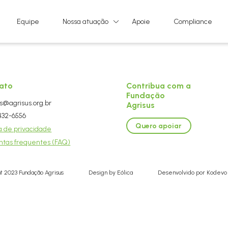
Equipe
Nossa atuação
Apoie
Compliance
ato
Contribua com a
Fundação
s@agrisus.org.br
Agrisus
3432-6556
Quero apoiar
ca de privacidade
ntas frequentes (FAQ)
t 2023 Fundação Agrisus
Design by Eólica
Desenvolvido por Kodevo