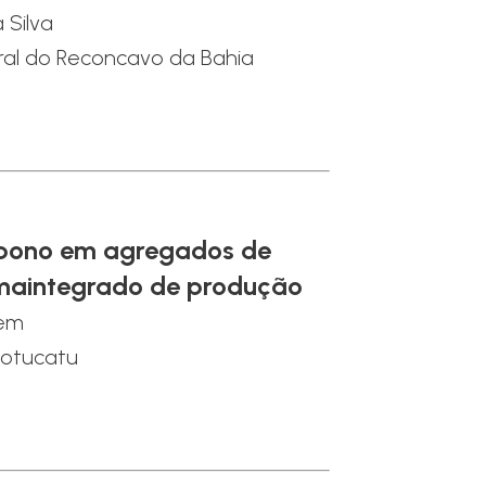
 Silva
ral do Reconcavo da Bahia
bono em agregados de
emaintegrado de produção
lem
otucatu