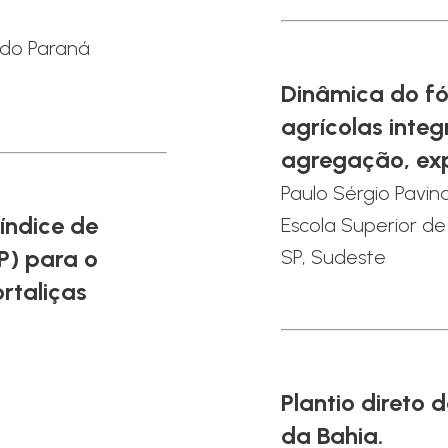
 do Paraná
Dinâmica do fó
agrícolas inte
agregação, exp
Paulo Sérgio Pavin
índice de
Escola Superior de
P) para o
SP, Sudeste
ortaliças
Plantio direto
da Bahia.