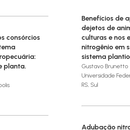
Benefícios de a
dejetos de ani
os consórcios
culturas e nos
stema
nitrogênio em 
ropecuária:
sistema plantio
e planta.
Gustavo Brunetto
Universidade Fede
RS, Sul
olis
Adubação nitr