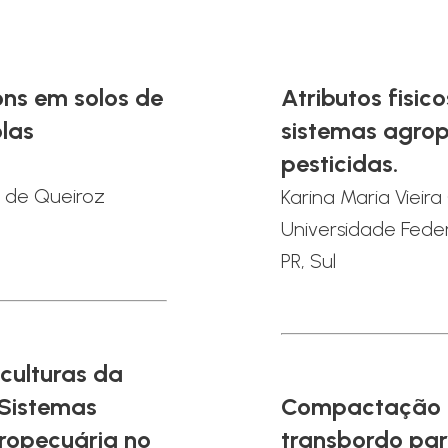
ons em solos de
Atributos fisic
olas
sistemas agrop
pesticidas.
z de Queiroz
Karina Maria Vieira 
Universidade Fede
PR, Sul
culturas da
 Sistemas
Compactação d
ropecuária no
transbordo par