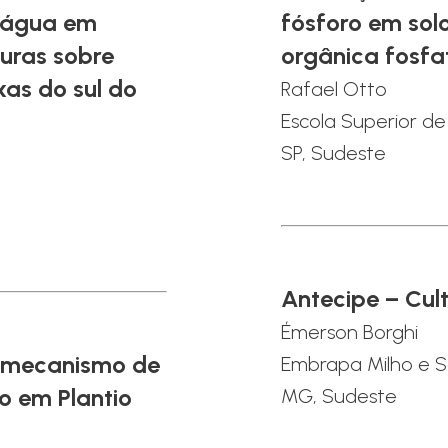
e água em
fósforo em so
turas sobre
orgânica fosf
xas do sul do
Rafael Otto
Escola Superior de
SP, Sudeste
Antecipe – Cult
Émerson Borghi
o mecanismo de
Embrapa Milho e 
o em Plantio
MG, Sudeste