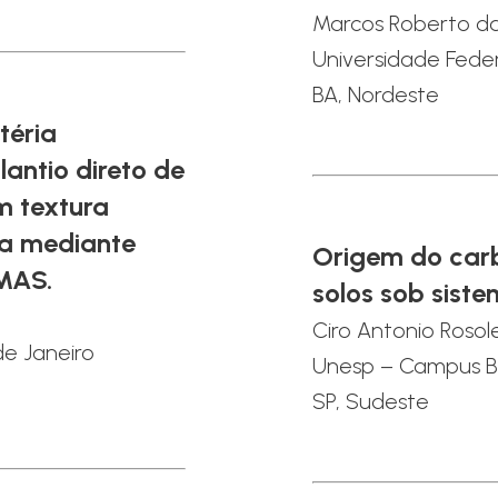
Marcos Roberto da
Universidade Fede
BA, Nordeste
téria
antio direto de
m textura
da mediante
Origem do car
/MAS.
solos sob sist
Ciro Antonio Roso
de Janeiro
Unesp – Campus B
SP, Sudeste