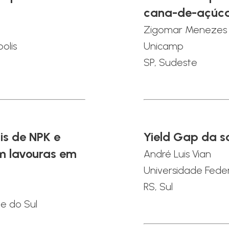
cana-de-açúca
Zigomar Menezes
olis
Unicamp
SP, Sudeste
is de NPK e
Yield Gap da so
m lavouras em
André Luis Vian
Universidade Feder
RS, Sul
e do Sul