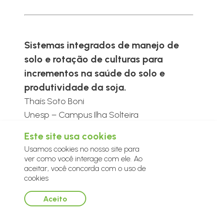
Sistemas integrados de manejo de
solo e rotação de culturas para
incrementos na saúde do solo e
produtividade da soja.
Thaís Soto Boni
Unesp – Campus Ilha Solteira
SP, Sudeste
Este site usa cookies
Usamos cookies no nosso site para
ver como você interage com ele. Ao
aceitar, você concorda com o uso de
cookies
Proposta de cultivo do alho em
Aceito
sistema conservacionista de solo: